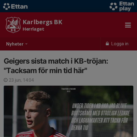
Karlbergs BK
Herrlaget
Logga in
Nyheter
Geigers sista match i KB-tröjan:
"Tacksam för min tid här"
23 jun, 14:04