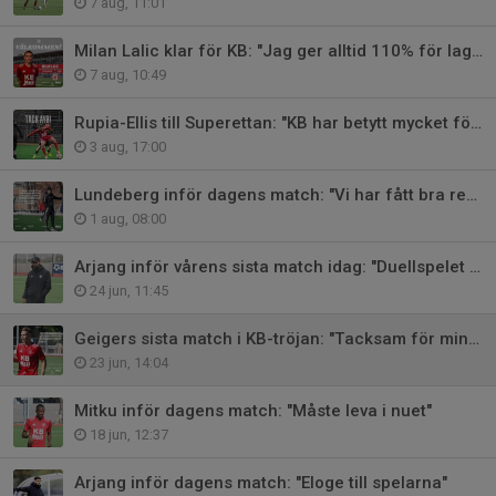
7 aug, 11:01
Milan Lalic klar för KB: "Jag ger alltid 110% för laget"
7 aug, 10:49
Rupia-Ellis till Superettan: "KB har betytt mycket för mig"
3 aug, 17:00
Lundeberg inför dagens match: "Vi har fått bra respons"
1 aug, 08:00
Arjang inför vårens sista match idag: "Duellspelet blir viktigt"
24 jun, 11:45
Geigers sista match i KB-tröjan: "Tacksam för min tid här"
23 jun, 14:04
Mitku inför dagens match: "Måste leva i nuet"
18 jun, 12:37
Arjang inför dagens match: "Eloge till spelarna"