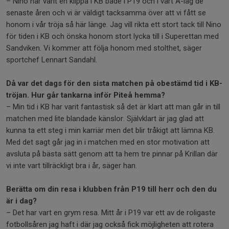
– Nino har varit en klippa i KB både i P19 och i vårt A-lag de
senaste åren och vi är väldigt tacksamma över att vi fått se
honom i vår tröja så här länge. Jag vill rikta ett stort tack till Nino
för tiden i KB och önska honom stort lycka till i Superettan med
Sandviken. Vi kommer att följa honom med stolthet, säger
sportchef Lennart Sandahl.
Då var det dags för den sista matchen på obestämd tid i KB-
tröjan. Hur går tankarna inför Piteå hemma?
– Min tid i KB har varit fantastisk så det är klart att man går in till
matchen med lite blandade känslor. Självklart är jag glad att
kunna ta ett steg i min karriär men det blir tråkigt att lämna KB.
Med det sagt går jag in i matchen med en stor motivation att
avsluta på bästa sätt genom att ta hem tre pinnar på Krillan där
vi inte vart tillräckligt bra i år, säger han.
Berätta om din resa i klubben från P19 till herr och den du
är i dag?
– Det har vart en grym resa. Mitt år i P19 var ett av de roligaste
fotbollsåren jag haft i där jag också fick möjligheten att rotera