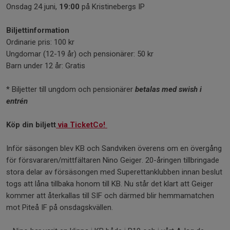
Onsdag 24 juni,
19:00
på Kristinebergs IP
Biljettinformation
Ordinarie pris: 100 kr
Ungdomar (12-19 år) och pensionärer: 50 kr
Barn under 12 år: Gratis
* Biljetter till ungdom och pensionärer
betalas med swish i
entrén
Köp din biljett
via TicketCo!
Inför säsongen blev KB och Sandviken överens om en övergång
för försvararen/mittfältaren Nino Geiger. 20-åringen tillbringade
stora delar av försäsongen med Superettanklubben innan beslut
togs att låna tillbaka honom till KB. Nu står det klart att Geiger
kommer att återkallas till SIF och därmed blir hemmamatchen
mot Piteå IF på onsdagskvällen.