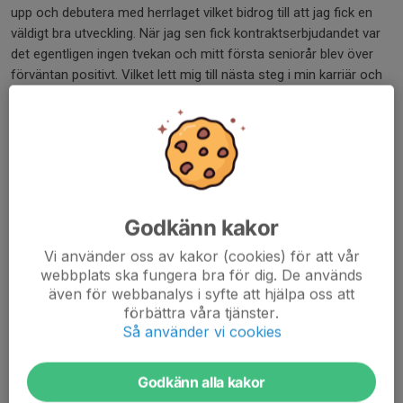
upp och debutera med herrlaget vilket bidrog till att jag fick en
väldigt bra utveckling. När jag sen fick kontraktserbjudandet var
det egentligen ingen tvekan och mitt första seniorår blev över
förväntan positivt. Vilket lett mig till nästa steg i min karriär och
ett riktigt roligt sista halvår i klubben. Under tiden i KB har jag
blivit bortskämd med otroliga ledare och lagkamrater att tacka
för denna tid, ingen nämnd ingen glömd.
Hur känns det att Sandviken nu vill ha tillbaka dig inför
hösten?
– Väldigt kul, det är ett tydligt kvitto på att man gjort något bra
Godkänn kakor
och jag ser väldigt mycket fram emot utmaningen och chansen
Vi använder oss av kakor (cookies) för att vår
där.
webbplats ska fungera bra för dig. De används
även för webbanalys i syfte att hjälpa oss att
Vad krävs för att vinna matchen mot Piteå?
förbättra våra tjänster.
– Vi kommer behöva spela matchen där matchen är och inte ta
Så använder vi cookies
något för givet. Vi var bra senast mot Vasalund men det betyder
ingenting inför denna match. Vi måste gå ut som en enhet och
Godkänn alla kakor
inte acceptera att någon inte följer matchplanen och lägger ner