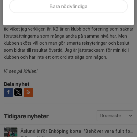
jobbet till 100%!
Bara nödvändiga
Och hur kommer du att minnas din tid i KB?
– Man kan tyda på mina tidigare svar att jag är rätt nöjd med min
tid vilket jag verkligen är. KB är en klubb och förening som saknar
förutsättningarna som många andra på samma nivå har. Men
klubben sköts väl och man gör smarta rekryteringar och beslut
som bidrar till resultat övertid. Jag är jättetacksam för min tid i
klubben och har inte ett ont ord att säga om någon.
Vi ses på Krillan!
Dela nyhet
Tidigare nyheter
Åslund inför Enköping borta: "Behöver vara fullt fokuserade"