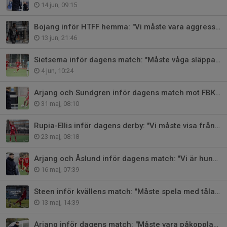
14 jun, 09:15
Bojang inför HTFF hemma: "Vi måste vara aggressiva"
13 jun, 21:46
Sietsema inför dagens match: "Måste våga släppa loss"
4 jun, 10:24
Arjang och Sundgren inför dagens match mot FBK Karlstad
31 maj, 08:10
Rupia-Ellis inför dagens derby: "Vi måste visa från minut ett"
23 maj, 08:18
Arjang och Åslund inför dagens match: "Vi är hungriga"
16 maj, 07:39
Steen inför kvällens match: "Måste spela med tålamod"
13 maj, 14:39
Arjang inför dagens match: "Måste vara påkopplade"