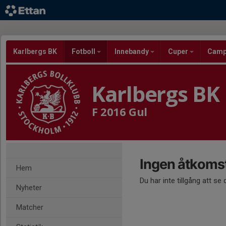
Karlbergs BK
Fotboll
Innebandy
Cuper
Cam
Karlbergs BK
F 2016 Gul
Ingen åtkoms
Hem
Du har inte tillgång att se
Nyheter
Matcher