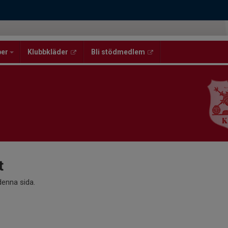
per
Klubbkläder
Bli stödmedlem
t
 denna sida.