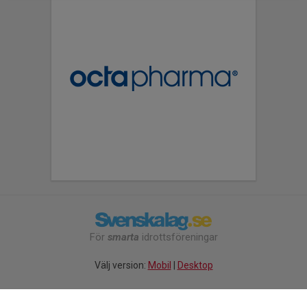
För
smarta
idrottsföreningar
Välj version:
Mobil
|
Desktop