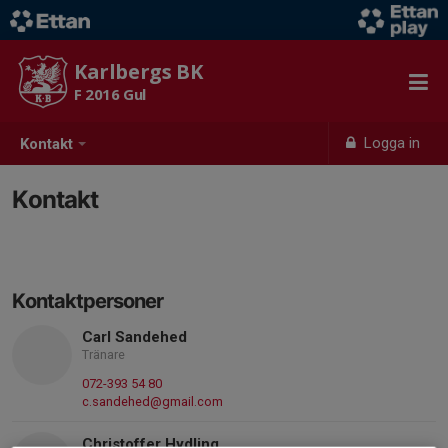
Karlbergs BK
F 2016 Gul
Logga in
Kontakt
Kontakt
Kontaktpersoner
Carl Sandehed
Tränare
072-393 54 80
c.sandehed@gmail.com
Christoffer Hydling