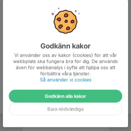
Tränare
076-181 32 34
christoffer.hydling@gmail.com
Katarina Frimodig
Lagledare
076-111 42 57
Godkänn kakor
katarinafrimodig@hotmail.com
Vi använder oss av kakor (cookies) för att vår
webbplats ska fungera bra för dig. De används
Johanna Andersson
Trivsel- och värdegrundsansvarig
även för webbanalys i syfte att hjälpa oss att
förbättra våra tjänster.
070-645 82 88
Så använder vi cookies
johannaiandersson@hotmail.com
Godkänn alla kakor
Bara nödvändiga