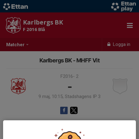
Karlbergs BK
F 2016 Blå
Logga in
Matcher
Karlbergs BK - MHFF Vit
F2016- 2
-
9 maj, 10:15, Stadshagens IP 3
Samling 09:45
Endast kallade kunde anmäla sig till aktiviteten. 13 personer var kallade.