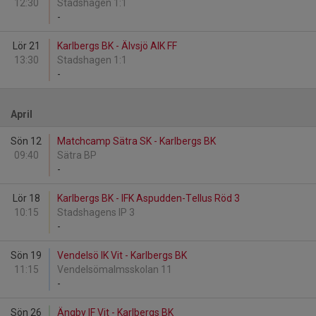
12:30
Stadshagen 1:1
-
Lör 21
Karlbergs BK - Älvsjö AIK FF
13:30
Stadshagen 1:1
-
April
Sön 12
Matchcamp Sätra SK - Karlbergs BK
09:40
Sätra BP
-
Lör 18
Karlbergs BK - IFK Aspudden-Tellus Röd 3
10:15
Stadshagens IP 3
-
Sön 19
Vendelsö IK Vit - Karlbergs BK
11:15
Vendelsömalmsskolan 11
-
Sön 26
Ängby IF Vit - Karlbergs BK