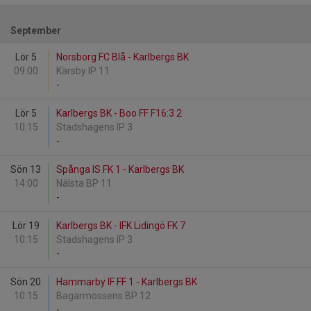
September
Lör 5
Norsborg FC Blå - Karlbergs BK
09:00
Kärsby IP 11
-
Lör 5
Karlbergs BK - Boo FF F16:3 2
10:15
Stadshagens IP 3
-
Sön 13
Spånga IS FK 1 - Karlbergs BK
14:00
Nälsta BP 11
-
Lör 19
Karlbergs BK - IFK Lidingö FK 7
10:15
Stadshagens IP 3
-
Sön 20
Hammarby IF FF 1 - Karlbergs BK
10:15
Bagarmossens BP 12
-