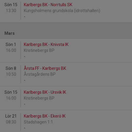
Sön 15
Karlbergs BK - Norrtulls SK
13:30
Kungsholmens grundskola (idrottshallen)
-
Mars
Sön 1
Karlbergs BK - Knivsta IK
16:00
Kristinebergs BP
-
Sön 8
Årsta FF - Karlbergs BK
10:50
Årstagårdens BP
-
Sön 15
Karlbergs BK - Ursvik IK
16:00
Kristinebergs BP
-
Lör 21
Karlbergs BK - Ekerö IK
08:30
Stadshagen 1:1
-