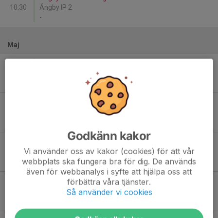
10:30
Ängby IP 2
-
Maj
Lör 2
Karlbergs BK - Ekerö IK Gul:1
10:15
Stadshagens IP 3
-
Lör 2
IF Brommapojkarna F16-16 - Karlbergs BK
16:45
Stora Mossens IP 2
-
Godkänn kakor
Lör 9
Karlbergs BK - MHFF Vit
Vi använder oss av kakor (cookies) för att vår
10:15
Stadshagens IP 3
webbplats ska fungera bra för dig. De används
-
även för webbanalys i syfte att hjälpa oss att
förbättra våra tjänster.
Lör 23
Karlbergs BK - Ekerö IK Blå 3
Så använder vi cookies
10:15
Stadshagens IP 3
-