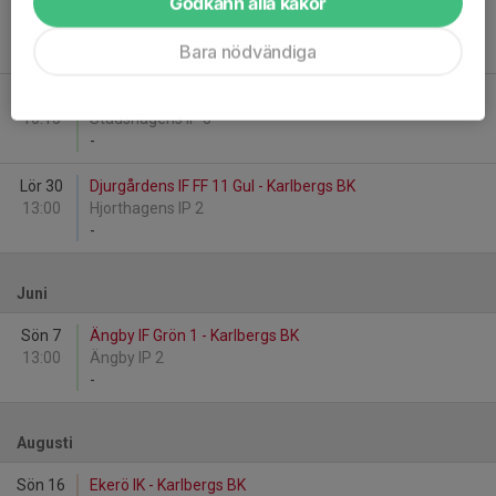
Godkänn alla kakor
Sön 24
Djurgårdens IF FF 11 Röd - Karlbergs BK
11:15
Hjorthagens IP 2
Bara nödvändiga
-
Lör 30
Karlbergs BK - Vendelsö IK Blå
10:15
Stadshagens IP 3
-
Lör 30
Djurgårdens IF FF 11 Gul - Karlbergs BK
13:00
Hjorthagens IP 2
-
Juni
Sön 7
Ängby IF Grön 1 - Karlbergs BK
13:00
Ängby IP 2
-
Augusti
Sön 16
Ekerö IK - Karlbergs BK