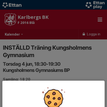
Karlbergs BK
F 2016 Blå
Logga in
Kalender
INSTÄLLD Träning Kungsholmens
Gymnasium
Torsdag 4 jun, 18:30-19:30
Kungsholmens Gymnasiums BP
Samling: 18:20
Inställd pga landskamp Sverige-Grekland