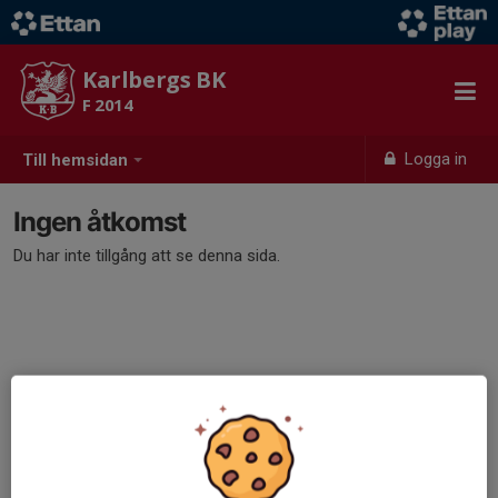
Karlbergs BK
F 2014
Logga in
Till hemsidan
Ingen åtkomst
Du har inte tillgång att se denna sida.