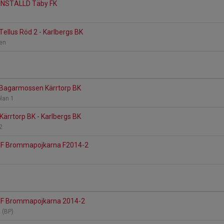
- INSTÄLLD Täby FK
ellus Röd 2 - Karlbergs BK
len
- Bagarmossen Kärrtorp BK
plan 1
ärrtorp BK - Karlbergs BK
 2
- IF Brommapojkarna F2014-2
- IF Brommapojkarna 2014-2
2 (BP)