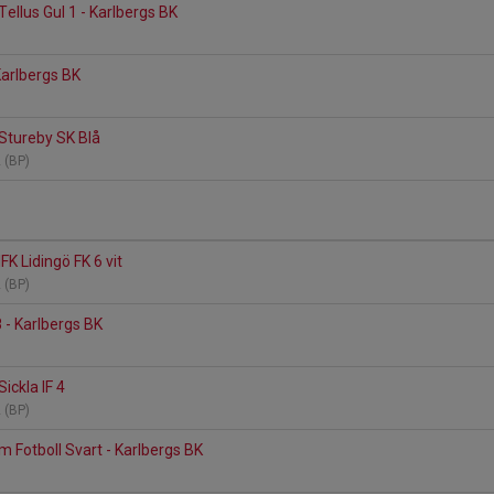
ellus Gul 1 - Karlbergs BK
 Karlbergs BK
 Stureby SK Blå
2 (BP)
IFK Lidingö FK 6 vit
2 (BP)
8 - Karlbergs BK
Sickla IF 4
2 (BP)
 Fotboll Svart - Karlbergs BK