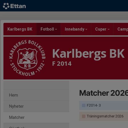
Karlbergs BK
Fotboll
Innebandy
Cuper
Cam
Karlbergs BK
F 2014
Matcher 202
Hem
F2014- 3
Nyheter
Träningsmatcher 2026
Matcher