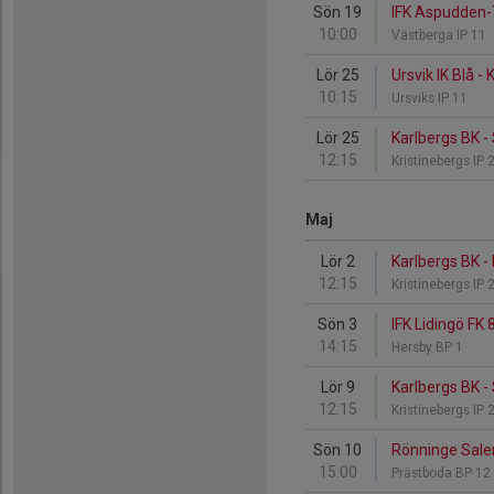
Sön 19
IFK Aspudden-T
10:00
Västberga IP 11
Lör 25
Ursvik IK Blå -
10:15
Ursviks IP 11
Lör 25
Karlbergs BK -
12:15
Kristinebergs IP 
Maj
Lör 2
Karlbergs BK - 
12:15
Kristinebergs IP 
Sön 3
IFK Lidingö FK 
14:15
Hersby BP 1
Lör 9
Karlbergs BK - 
12:15
Kristinebergs IP 
Sön 10
Rönninge Salem
15:00
Prästboda BP 12