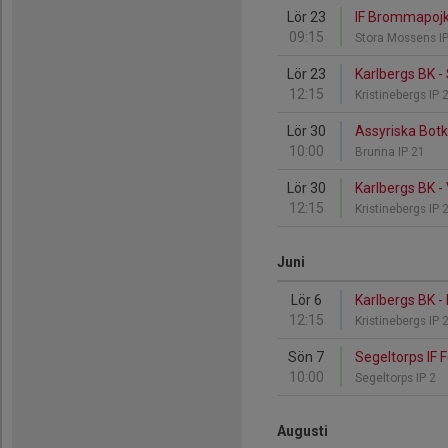
Lör 23
IF Brommapojk
09:15
Stora Mossens I
Lör 23
Karlbergs BK - 
12:15
Kristinebergs IP 
Lör 30
Assyriska Botk
10:00
Brunna IP 21
Lör 30
Karlbergs BK -
12:15
Kristinebergs IP 
Juni
Lör 6
Karlbergs BK - 
12:15
Kristinebergs IP 
Sön 7
Segeltorps IF F
10:00
Segeltorps IP 2
Augusti