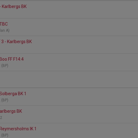
- Karlbergs BK
 TBC
plan A)
 3 - Karlbergs BK
 Boo FF F14:4
2 (BP)
 Solberga BK 1
2 (BP)
Karlbergs BK
22
 Reymersholms IK 1
2 (BP)