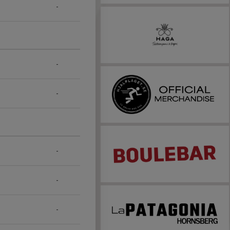
-
-
-
-
-
-