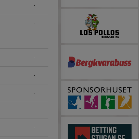
-
-
-
-
-
-