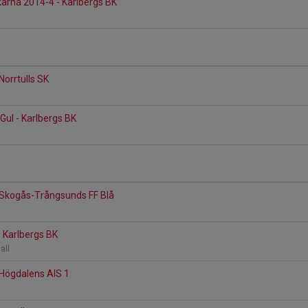
arna 2014-4 - Karlbergs BK
Norrtulls SK
Gul - Karlbergs BK
n
 Skogås-Trångsunds FF Blå
n
- Karlbergs BK
hall
 Högdalens AIS 1
n