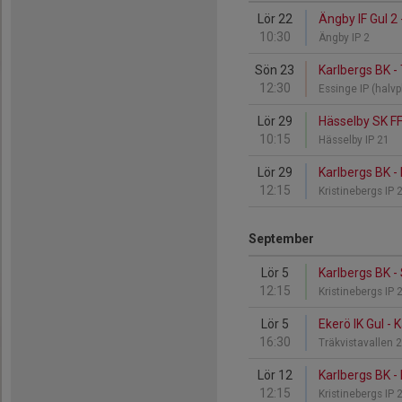
Lör 22
Ängby IF Gul 2 
10:30
Ängby IP 2
Sön 23
Karlbergs BK -
12:30
Essinge IP (halv
Lör 29
Hässelby SK FF
10:15
Hässelby IP 21
Lör 29
Karlbergs BK -
12:15
Kristinebergs IP 
September
Lör 5
Karlbergs BK -
12:15
Kristinebergs IP 
Lör 5
Ekerö IK Gul - 
16:30
Träkvistavallen 
Lör 12
Karlbergs BK -
12:15
Kristinebergs IP 