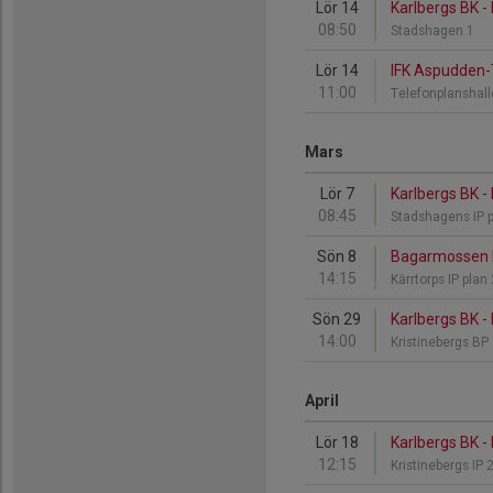
Lör 14
Karlbergs BK 
08:50
Stadshagen 1
Lör 14
IFK Aspudden-T
11:00
Telefonplanshal
Mars
Lör 7
Karlbergs BK 
08:45
Stadshagens IP 
Sön 8
Bagarmossen K
14:15
Kärrtorps IP plan
Sön 29
Karlbergs BK 
14:00
Kristinebergs BP
April
Lör 18
Karlbergs BK 
12:15
Kristinebergs IP 