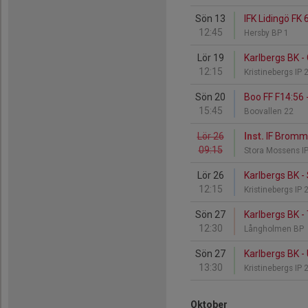
Sön 13
IFK Lidingö FK 
12:45
Hersby BP 1
Lör 19
Karlbergs BK -
12:15
Kristinebergs IP 
Sön 20
Boo FF F14:56 
15:45
Boovallen 22
Lör 26
Inst.
IF Bromma
09:15
Stora Mossens I
Lör 26
Karlbergs BK -
12:15
Kristinebergs IP 
Sön 27
Karlbergs BK -
12:30
Långholmen BP
Sön 27
Karlbergs BK - 
13:30
Kristinebergs IP 
Oktober