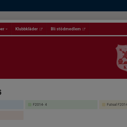
per
Klubbkläder
Bli stödmedlem
6
F2014- 4
Futsal F201