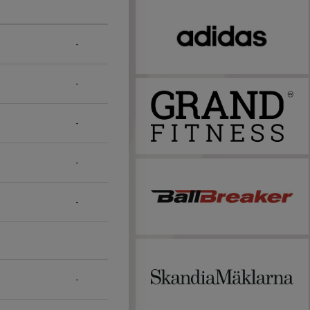
-
-
-
-
-
-