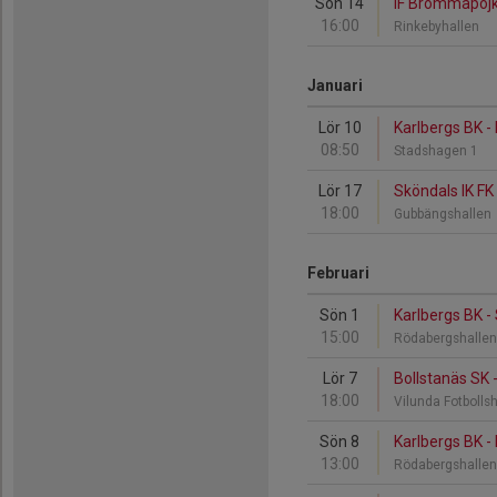
Sön 14
IF Brommapojk
16:00
Rinkebyhallen
Januari
Lör 10
Karlbergs BK - 
08:50
Stadshagen 1
Lör 17
Sköndals IK FK 
18:00
Gubbängshalle
Februari
Sön 1
Karlbergs BK -
15:00
Rödabergshalle
Lör 7
Bollstanäs SK 
18:00
Vilunda Fotbolls
Sön 8
Karlbergs BK -
13:00
Rödabergshalle