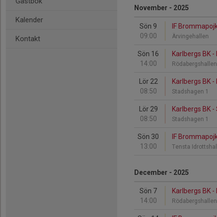
Gästbok
November - 2025
Kalender
Sön 9
IF Brommapojk
09:00
Ärvingehallen
Kontakt
Sön 16
Karlbergs BK -
14:00
Rödabergshalle
Lör 22
Karlbergs BK -
08:50
Stadshagen 1
Lör 29
Karlbergs BK - 
08:50
Stadshagen 1
Sön 30
IF Brommapojk
13:00
Tensta Idrottsha
December - 2025
Sön 7
Karlbergs BK -
14:00
Rödabergshalle