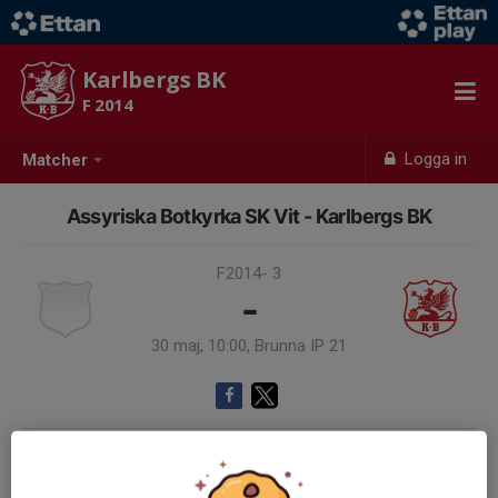
Karlbergs BK
F 2014
Logga in
Matcher
Assyriska Botkyrka SK Vit - Karlbergs BK
F2014- 3
-
30 maj, 10:00, Brunna IP 21
Samling 09:15
Endast kallade kunde anmäla sig till aktiviteten. 12 personer var kallade.