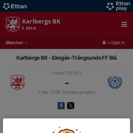
Karlbergs BK
F 2014
Logga in
Matcher
Karlbergs BK - Skogås-Trångsunds FF Blå
Futsal F2014-3
-
1 feb, 15:00, Rödabergshallen
Samling 14:15
Endast kallade kunde anmäla sig till aktiviteten. 21 personer var kallade.