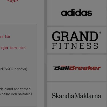
 in här
regler-barn--och-
 INNESKOR behövs)
ock, bland annat med
allar och halltider i