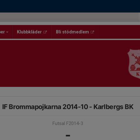
per
Klubbkläder
Bli stödmedlem
IF Brommapojkarna 2014-10 - Karlbergs BK
Futsal F2014-3
-