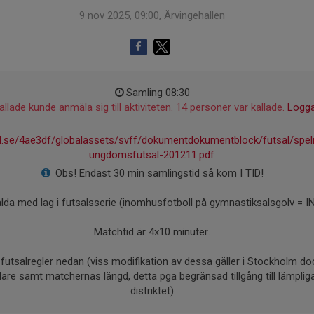
9 nov 2025, 09:00, Ärvingehallen
Samling 08:30
llade kunde anmäla sig till aktiviteten. 14 personer var kallade.
Logga
ll.se/4ae3df/globalassets/svff/dokumentdokumentblock/futsal/spel
ungdomsfutsal-201211.pdf
Obs! Endast 30 min samlingstid så kom I TID!
mälda med lag i futsalsserie (inomhusfotboll på gymnastiksalsgolv =
Matchtid är 4x10 minuter.
la futsalregler nedan (viss modifikation av dessa gäller i Stockholm d
re samt matchernas längd, detta pga begränsad tillgång till lämpliga h
distriktet)