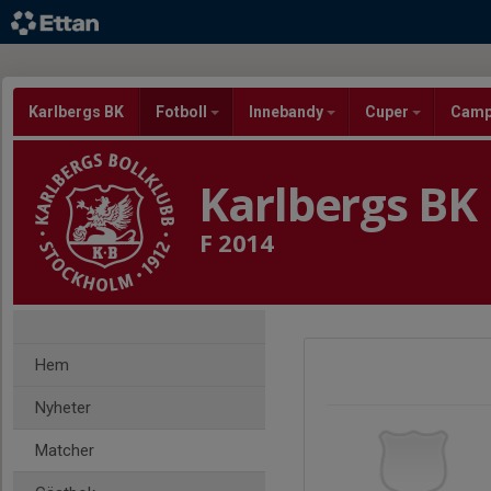
Karlbergs BK
Fotboll
Innebandy
Cuper
Cam
Karlbergs BK
F 2014
Hem
Nyheter
Matcher