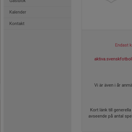
Gästbok
Kalender
Kontakt
Endast ka
aktiva.svenskfotbo
Vi är även i år an
Kort länk till generel
avseende på antal spela