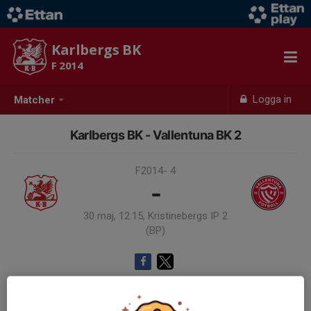
Karlbergs BK
F 2014
Logga in
Matcher
Karlbergs BK - Vallentuna BK 2
F2014- 4
-
30 maj, 12:15, Kristinebergs IP 2
(BP)
Samling 11:30