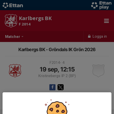
Karlbergs BK
F 2014
Logga in
Matcher
Karlbergs BK - Gröndals IK Grön 2026
F2014- 4
19 sep, 12:15
Kristinebergs IP 2 (BP)
Samling 11:30