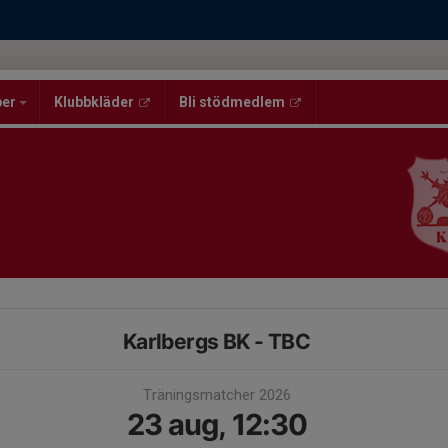
per
Klubbkläder
Bli stödmedlem
Karlbergs BK - TBC
Träningsmatcher 2026
23 aug, 12:30