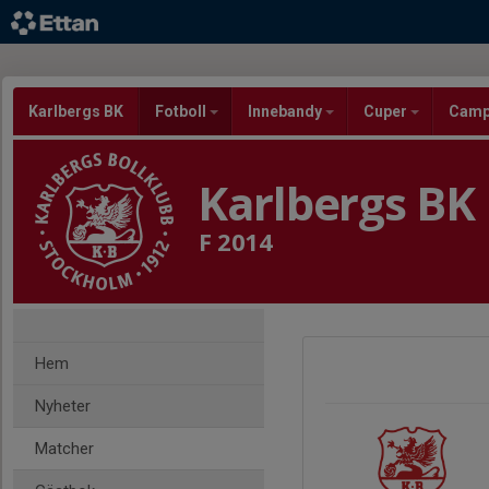
Karlbergs BK
Fotboll
Innebandy
Cuper
Cam
Karlbergs BK
F 2014
Hem
Nyheter
Matcher