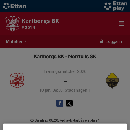
Karlbergs BK
F 2014
Logga in
Matcher
Karlbergs BK - Norrtulls SK
Träningsmatcher 2026
-
10 jan, 08:50, Stadshagen 1
Samling 08:20, Vid avbytarbåsen plan 1
Endast kallade kunde anmäla sig till aktiviteten. 19 personer var kallade.