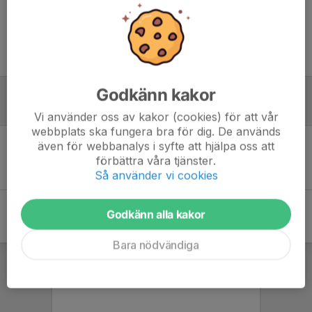
Logga in här
*Obs! Endast 30 min samling - så kom i tid!*
Träningsmatch i vanliga spelformen 7 vs 7, utomhus på Stadshagens
*uppvärmda* konstgräs
Godkänn kakor
Referat
Vi använder oss av kakor (cookies) för att vår
webbplats ska fungera bra för dig. De används
även för webbanalys i syfte att hjälpa oss att
Inget referat skrivet
förbättra våra tjänster.
Så använder vi cookies
Godkänn alla kakor
Bara nödvändiga