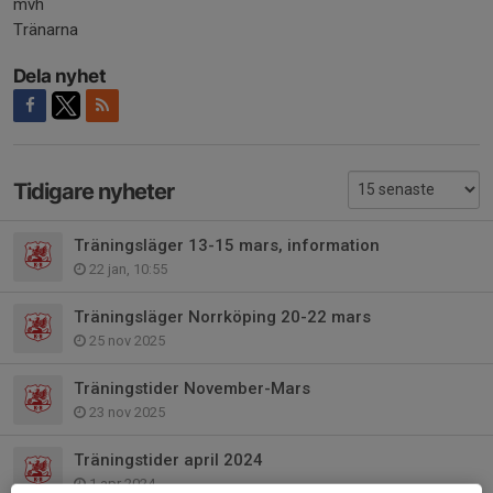
mvh
Tränarna
Dela nyhet
Tidigare nyheter
Träningsläger 13-15 mars, information
22 jan, 10:55
Träningsläger Norrköping 20-22 mars
25 nov 2025
Träningstider November-Mars
23 nov 2025
Träningstider april 2024
1 apr 2024