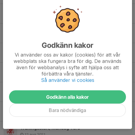
Träningstider november-mars
6 nov 2023
Träningstider Januari - Mars
23 dec 2021
Godkänn kakor
Säsongsavslutningen och annat
Vi använder oss av kakor (cookies) för att vår
29 nov 2021
webbplats ska fungera bra för dig. De används
även för webbanalys i syfte att hjälpa oss att
Inomhusträningar Nov-Dec
förbättra våra tjänster.
10 nov 2021
Så använder vi cookies
Träningstider under November
4 nov 2021
Godkänn alla kakor
Träningsmatcher och Future Stars Cup
Bara nödvändiga
22 sep 2021
Träningsstart, måndag 16/8
12 aug 2021