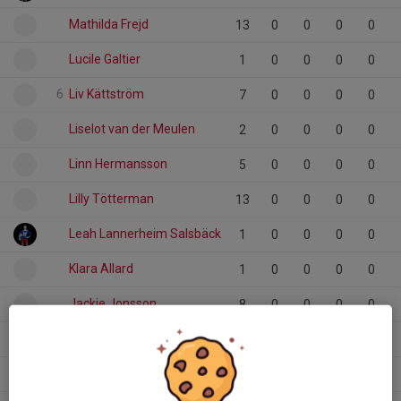
Mathilda Frejd
13
0
0
0
0
Lucile Galtier
1
0
0
0
0
6
Liv Kättström
7
0
0
0
0
Liselot van der Meulen
2
0
0
0
0
Linn Hermansson
5
0
0
0
0
Lilly Tötterman
13
0
0
0
0
Leah Lannerheim Salsbäck
1
0
0
0
0
Klara Allard
1
0
0
0
0
Jackie Jonsson
8
0
0
0
0
Isabella Ståhl
10
0
0
0
0
Greta Sjölinder
1
0
0
0
0