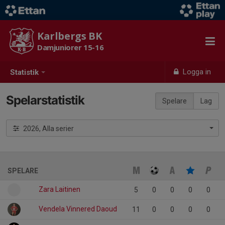
Karlbergs BK
Damjuniorer 15-16
Logga in
Statistik
Spelarstatistik
Spelare
Lag
2026, Alla serier
SPELARE
Zara Laitinen
5
0
0
0
0
Vendela Vinnered Daoud
11
0
0
0
0