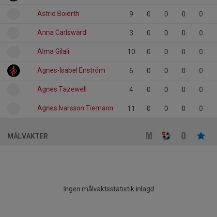
Astrid Boierth
9
0
0
0
0
Anna Carlswärd
3
0
0
0
0
Alma Gilali
10
0
0
0
0
Agnes-Isabel Enström
6
0
0
0
0
Agnes Tazewell
4
0
0
0
0
Agnes Ivarsson Tiemann
11
0
0
0
0
MÅLVAKTER
Ingen målvaktsstatistik inlagd