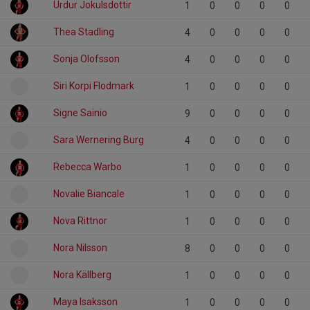
Urdur Jokulsdottir
1
0
0
0
0
Thea Stadling
4
0
0
0
0
Sonja Olofsson
4
0
0
0
0
Siri Korpi Flodmark
1
0
0
0
0
Signe Sainio
9
0
0
0
0
Sara Wernering Burg
4
0
0
0
0
Rebecca Warbo
1
0
0
0
0
Novalie Biancale
1
0
0
0
0
Nova Rittnor
1
0
0
0
0
Nora Nilsson
8
0
0
0
0
Nora Källberg
1
0
0
0
0
Maya Isaksson
1
0
0
0
0