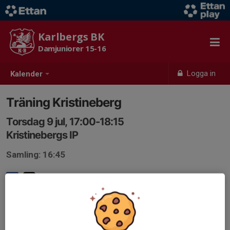
Karlbergs BK
Damjuniorer 15-16
Logga in
Kalender
Träning Kristineberg
Torsdag 9 jul, 17:00-18:15
Kristinebergs IP
Samling: 16:45