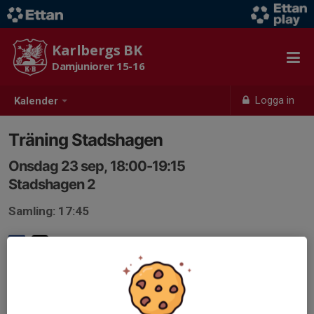
Karlbergs BK
Damjuniorer 15-16
Logga in
Kalender
Träning Stadshagen
Onsdag 23 sep, 18:00-19:15
Stadshagen 2
Samling: 17:45