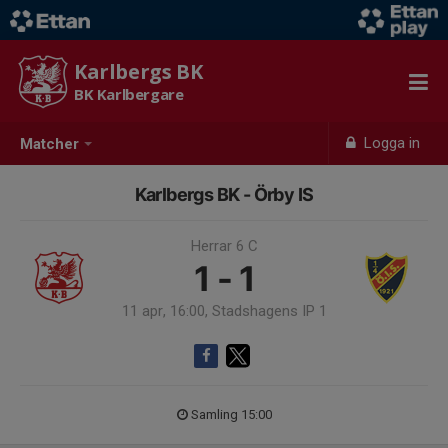
Karlbergs BK
BK Karlbergare
Logga in
Matcher
Karlbergs BK - Örby IS
Herrar 6 C
1 - 1
11 apr, 16:00, Stadshagens IP 1
Samling 15:00