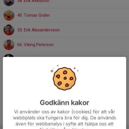
38. Erik Axelsson
40. Tomas Grahn
55. Erik Alexandersson
66. Viking Peterson
199. Nils Andrén
200. Malek Minierji
222. Petter Fredriksen
Godkänn kakor
303. Hans Schwarz
Vi använder oss av kakor (cookies) för att vår
webbplats ska fungera bra för dig. De används
404. Viktor Hansson
även för webbanalys i syfte att hjälpa oss att