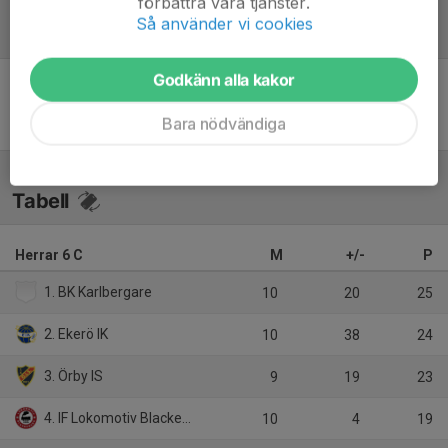
förbättra våra tjänster.
Så använder vi cookies
Referat
Godkänn alla kakor
Inget referat skrivet
Bara nödvändiga
Tabell
Herrar 6 C
M
+/-
P
1. BK Karlbergare
10
20
25
2. Ekerö IK
10
38
24
3. Örby IS
9
19
23
4. IF Lokomotiv Blackeberg
10
4
19