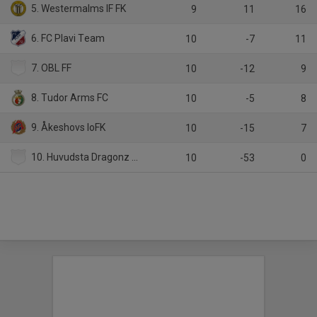
5. Westermalms IF FK
9
11
16
6. FC Plavi Team
10
-7
11
7. OBL FF
10
-12
9
8. Tudor Arms FC
10
-5
8
9. Åkeshovs IoFK
10
-15
7
10. Huvudsta Dragonz IF
10
-53
0