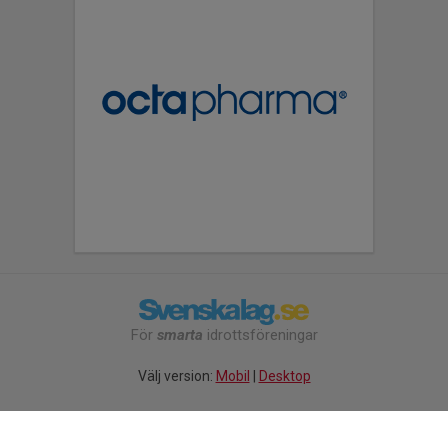
För
smarta
idrottsföreningar
Välj version:
Mobil
|
Desktop