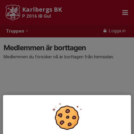
Karlbergs BK
P 2016 IB Gul
Logga in
Truppen
Medlemmen är borttagen
Medlemmen du försöker nå är borttagen från hemsidan.