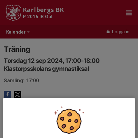
Karlbergs BK
P 2016 IB Gul
Logga in
Kalender
Träning
Torsdag 12 sep 2024, 17:00-18:00
Klastorpsskolans gymnastiksal
Samling: 17:00