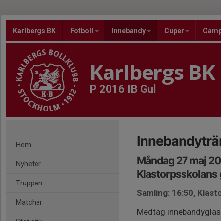
Karlbergs BK
Fotboll
Innebandy
Cuper
Cam
Karlbergs BK
P 2016 IB Gul
Innebandyträ
Hem
Måndag 27 maj 20
Nyheter
Klastorpsskolans
Truppen
Samling: 16:50, Klast
Matcher
Medtag innebandyglasö