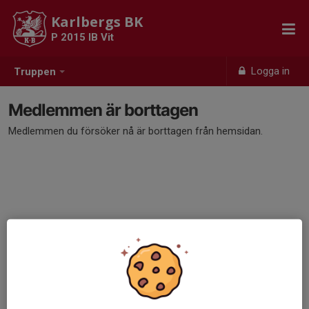
Karlbergs BK
P 2015 IB Vit
Logga in
Truppen
Medlemmen är borttagen
Medlemmen du försöker nå är borttagen från hemsidan.