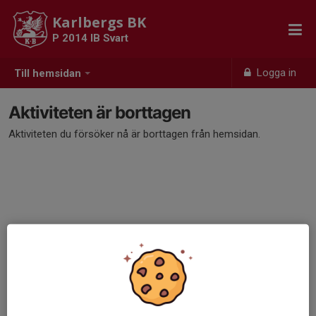
Karlbergs BK
P 2014 IB Svart
Logga in
Till hemsidan
Aktiviteten är borttagen
Aktiviteten du försöker nå är borttagen från hemsidan.