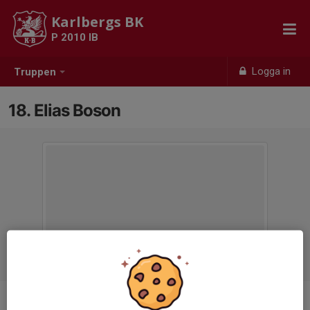
Karlbergs BK
P 2010 IB
Logga in
Truppen
18. Elias Boson
Position
-