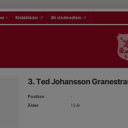
per
Klubbkläder
Bli stödmedlem
3. Ted Johansson Granestr
Position
-
Ålder
15 år