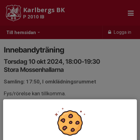
Karlbergs BK
P 2010 IB
Logga in
Till hemsidan
Innebandyträning
Torsdag 10 okt 2024, 18:00-19:30
Stora Mossenhallarna
Samling: 17:50, I omklädningsrummet
Fys/rörelse kan tillkomma.