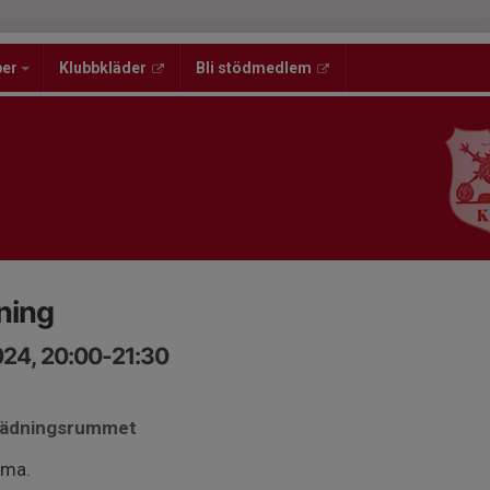
per
Klubbkläder
Bli stödmedlem
ning
24, 20:00-21:30
klädningsrummet
mma.