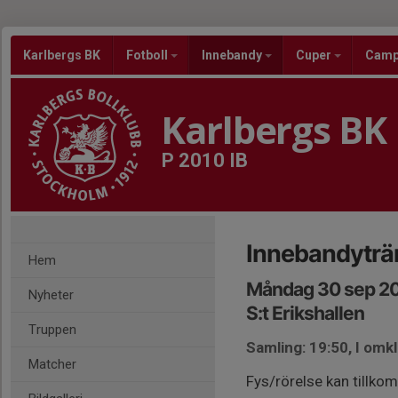
Karlbergs BK
Fotboll
Innebandy
Cuper
Cam
Karlbergs BK
P 2010 IB
Innebandyträ
Hem
Måndag 30 sep 20
Nyheter
S:t Erikshallen
Truppen
Samling: 19:50, I om
Matcher
Fys/rörelse kan tillko