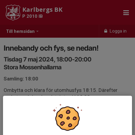
Karlbergs BK
P 2010 IB
Logga in
Till hemsidan
Innebandy och fys, se nedan!
Tisdag 7 maj 2024, 18:00-20:00
Stora Mossenhallarna
Samling: 18:00
Ombytta och klara för utomhusfys 18:15. Därefter
ombyte och Innebandyträning kl 19:00.