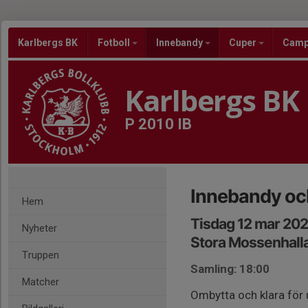
Karlbergs BK
Fotboll
Innebandy
Cuper
Cam
Karlbergs BK
P 2010 IB
Innebandy och
Hem
Tisdag 12 mar 202
Nyheter
Stora Mossenhall
Truppen
Samling: 18:00
Matcher
Ombytta och klara för