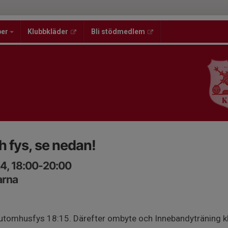
per
Klubbkläder
Bli stödmedlem
 fys, se nedan!
4, 18:00-20:00
arna
 utomhusfys 18:15. Därefter ombyte och Innebandyträning kl