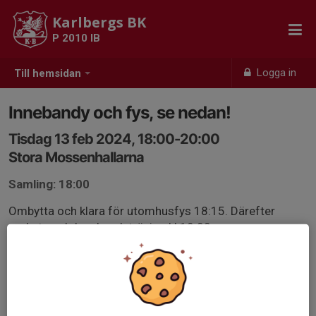
Karlbergs BK
P 2010 IB
Logga in
Till hemsidan
Innebandy och fys, se nedan!
Tisdag 13 feb 2024, 18:00-20:00
Stora Mossenhallarna
Samling: 18:00
Ombytta och klara för utomhusfys 18:15. Därefter
ombyte och Innebandyträning kl 19:00.