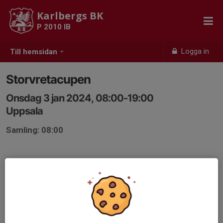
Karlbergs BK
P 2010 IB
Logga in
Till hemsidan
Storvretacupen
Onsdag 3 jan 2024, 08:00-19:00
Uppsala
Samling: 08:00