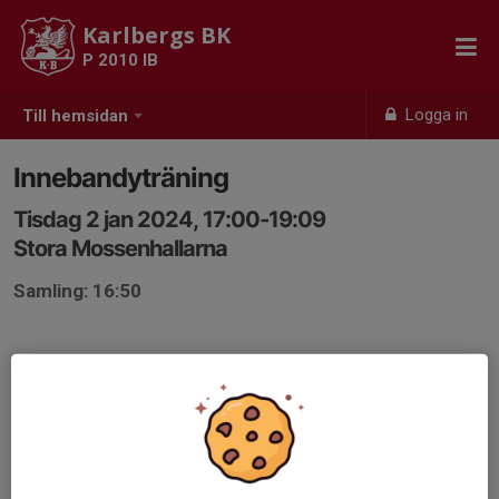
Karlbergs BK
P 2010 IB
Logga in
Till hemsidan
Innebandyträning
Tisdag 2 jan 2024, 17:00-19:09
Stora Mossenhallarna
Samling: 16:50