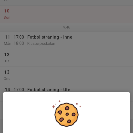
10
Sön
v.46
11
17:00
Fotbollsträning - Inne
18:00
Mån
Klastorpsskolan
12
Tis
13
Ons
14
17:00
Fotbollsträning - Ute
18:00
Tor
Stadshagens IP 2
15
Fre
16
Lör