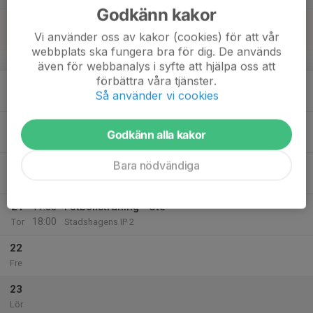
Godkänn kakor
17
Vi använder oss av kakor (cookies) för att vår
Sön
webbplats ska fungera bra för dig. De används
v.47
även för webbanalys i syfte att hjälpa oss att
förbättra våra tjänster.
18
17:00
Fotbollsträning - Inne
Så använder vi cookies
18:00
Mån
Klastorpsskolan
19
Godkänn alla kakor
Tis
Bara nödvändiga
20
Ons
21
17:00
Fotbollsträning - Ute
18:00
Tor
Stadshagens IP 2
22
Fre
23
Lör