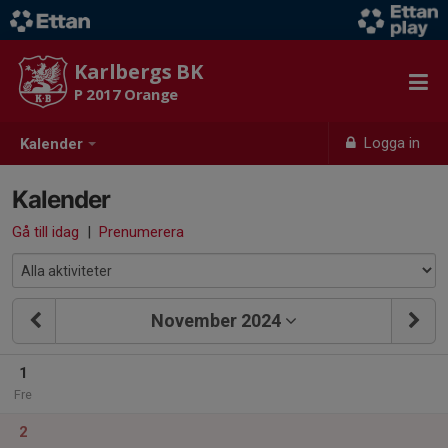
Karlbergs BK
P 2017 Orange
Logga in
Kalender
Kalender
Gå till idag
|
Prenumerera
November 2024
1
Fre
2