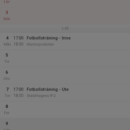
Lör
3
Sön
v.45
4
17:00
Fotbollsträning - Inne
18:00
Mån
Klastorpsskolan
5
Tis
6
Ons
7
17:00
Fotbollsträning - Ute
18:00
Tor
Stadshagens IP 2
8
Fre
9
Lör