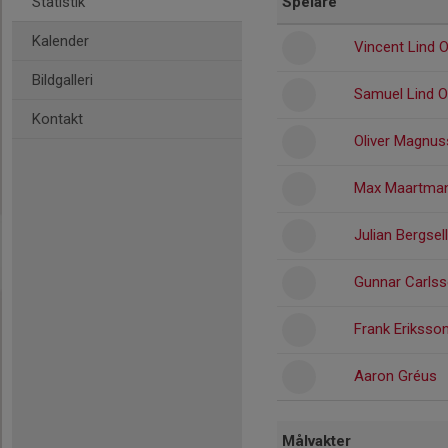
Statistik
Spelare
Kalender
Vincent Lind 
Bildgalleri
Samuel Lind 
Kontakt
Oliver Magnu
Max Maartma
Julian Bergsell
Gunnar Carls
Frank Eriksso
Aaron Gréus
Målvakter