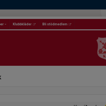
per
Klubbkläder
Bli stödmedlem
k