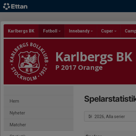
Karlbergs BK
Fotboll
Innebandy
Cuper
Cam
Karlbergs BK
P 2017 Orange
Spelarstatisti
Hem
Nyheter
2026, Alla serier
Matcher