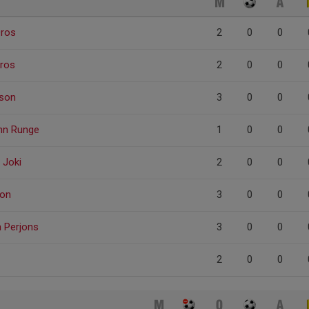
Oros
2
0
0
Oros
2
0
0
sson
3
0
0
nn Runge
1
0
0
 Joki
2
0
0
son
3
0
0
n Perjons
3
0
0
2
0
0