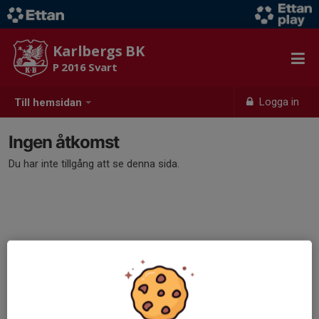
Karlbergs BK
P 2016 Svart
Logga in
Till hemsidan
Ingen åtkomst
Du har inte tillgång att se denna sida.