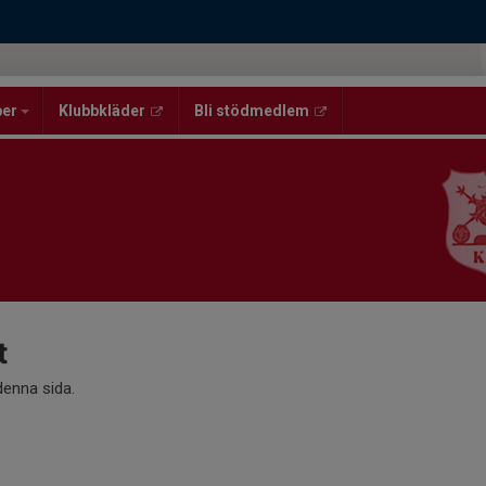
per
Klubbkläder
Bli stödmedlem
t
 denna sida.