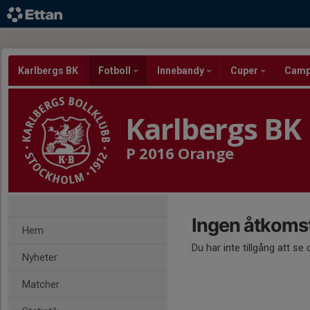
Karlbergs BK
Fotboll
Innebandy
Cuper
Cam
Karlbergs BK
P 2016 Orange
Ingen åtkoms
Hem
Du har inte tillgång att se
Nyheter
Matcher