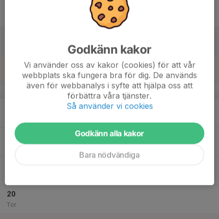
14
Fre
15
16:00
P15 Blå maskot på KB hemmamatch
18:00
Godkänn kakor
Lör
Stadshagens IP
Vi använder oss av kakor (cookies) för att vår
16
webbplats ska fungera bra för dig. De används
Sön
även för webbanalys i syfte att hjälpa oss att
v.25
förbättra våra tjänster.
Så använder vi cookies
17
Mån
Godkänn alla kakor
18
Tis
Bara nödvändiga
19
Ons
20
Tor