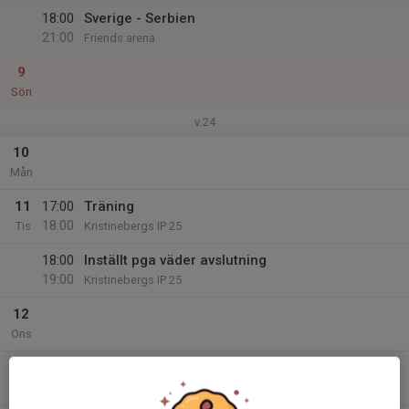
18:00
Sverige - Serbien
21:00
Friends arena
9
Sön
v.24
10
Mån
11
17:00
Träning
18:00
Tis
Kristinebergs IP 25
18:00
Inställt pga väder avslutning
19:00
Kristinebergs IP 25
12
Ons
13
Tor