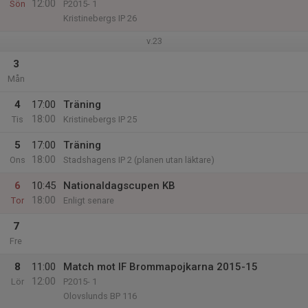
12:00
Sön
P2015- 1
Kristinebergs IP 26
v.23
3
Mån
4
17:00
Träning
18:00
Tis
Kristinebergs IP 25
5
17:00
Träning
18:00
Ons
Stadshagens IP 2 (planen utan läktare)
6
10:45
Nationaldagscupen KB
18:00
Tor
Enligt senare
7
Fre
8
11:00
Match mot IF Brommapojkarna 2015-15
12:00
Lör
P2015- 1
Olovslunds BP 116