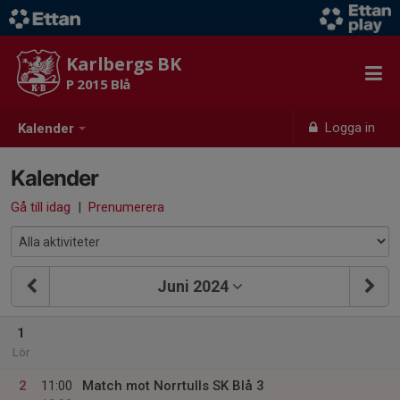
Karlbergs BK
P 2015 Blå
Logga in
Kalender
Kalender
Gå till idag
|
Prenumerera
Juni 2024
1
Lör
2
11:00
Match mot Norrtulls SK Blå 3