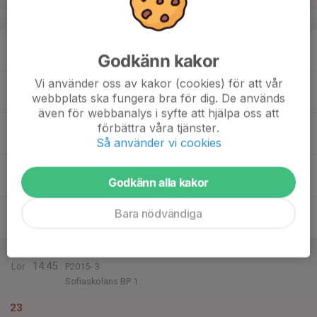
v.34
17
Godkänn kakor
Mån
Vi använder oss av kakor (cookies) för att vår
18
webbplats ska fungera bra för dig. De används
Tis
även för webbanalys i syfte att hjälpa oss att
19
förbättra våra tjänster.
Så använder vi cookies
Ons
20
Godkänn alla kakor
Tor
21
Bara nödvändiga
Fre
22
12:45
Match mot IF Söderkamraterna svart
14:45
Lör
P2015- 3
Sofiaskolans BP 1
23