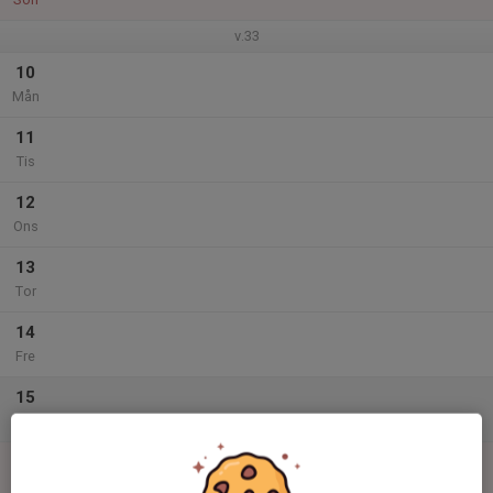
v.33
10
Mån
11
Tis
12
Ons
13
Tor
14
Fre
15
Lör
16
Sön