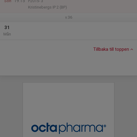
19:15
Sön
P2015- 3
Kristinebergs IP 2 (BP)
v.36
31
Mån
Tillbaka till toppen