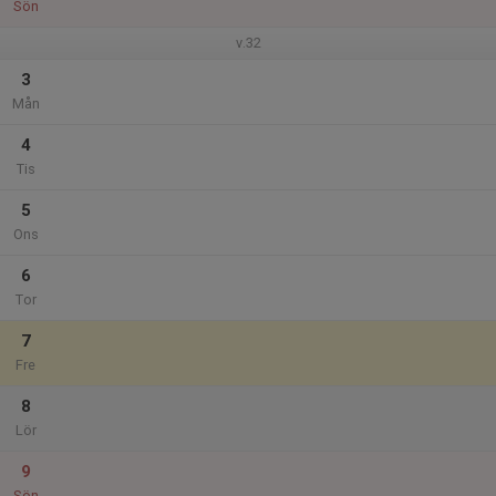
Sön
v.32
3
Mån
4
Tis
5
Ons
6
Tor
7
Fre
8
Lör
9
Sön