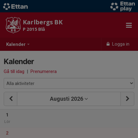
Karlbergs BK
P 2015 Blå
Logga in
Kalender
Kalender
Gå till idag
|
Prenumerera
Augusti 2026
1
Lör
2