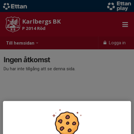
Karlbergs BK
P 2014 Röd
Logga in
Till hemsidan
Ingen åtkomst
Du har inte tillgång att se denna sida.