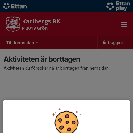
Karlbergs BK
P 2013 Grön
Logga in
Till hemsidan
Aktiviteten är borttagen
Aktiviteten du försöker nå är borttagen från hemsidan.