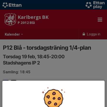
Karlbergs BK
P 2012 Blå
Logga in
Kalender
P12 Blå - torsdagsträning 1/4-plan
Torsdag 19 feb, 18:45-20:00
Stadshagens IP 2
Samling: 18:45