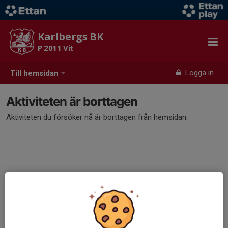
Karlbergs BK
P 2011 Vit
Logga in
Till hemsidan
Aktiviteten är borttagen
Aktiviteten du försöker nå är borttagen från hemsidan.