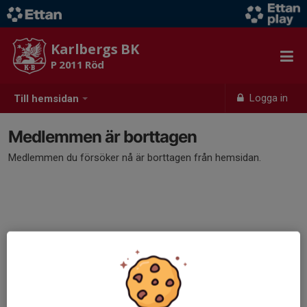
Karlbergs BK
P 2011 Röd
Logga in
Till hemsidan
Medlemmen är borttagen
Medlemmen du försöker nå är borttagen från hemsidan.