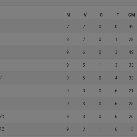
M
V
O
F
GM
7
7
0
0
49
F
8
7
0
1
28
9
6
0
3
49
9
5
1
3
33
2
9
5
0
4
33
9
3
0
6
21
9
3
0
6
25
Vit
9
3
0
6
26
 12
9
2
1
6
13