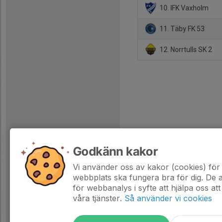
10. IFK Vaxholm
11. Täby FK 53
12. Norrtulls SK 2
Godkänn kakor
Vi använder oss av kakor (cookies) för 
webbplats ska fungera bra för dig. De
för webbanalys i syfte att hjälpa oss att
våra tjänster.
Så använder vi cookies