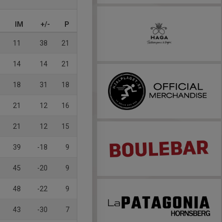
IM
+/-
P
11
38
21
14
14
21
18
31
18
21
12
16
21
12
15
39
-18
9
45
-20
9
48
-22
9
43
-30
7