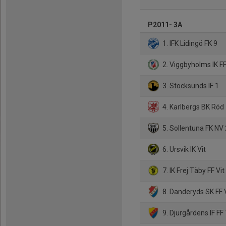
P2011- 3A
1. IFK Lidingö FK 9
2. Viggbyholms IK F
3. Stocksunds IF 1
4. Karlbergs BK Röd
5. Sollentuna FK NV 
6. Ursvik IK Vit
7. IK Frej Täby FF Vit
8. Danderyds SK FF 
9. Djurgårdens IF FF