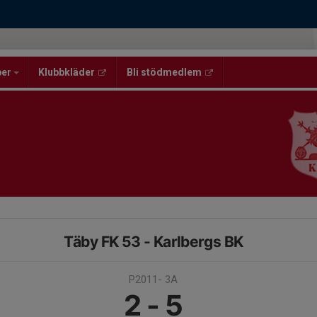
per
Klubbkläder
Bli stödmedlem
Täby FK 53 - Karlbergs BK
P2011- 3A
2 - 5