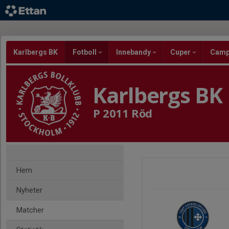
Karlbergs BK
Fotboll
Innebandy
Cuper
Cam
Karlbergs BK
P 2011 Röd
Hem
Nyheter
Matcher