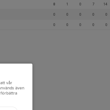
8
1
0
7
14
0
0
0
0
0
0
0
0
0
0
att vår
 används även
 förbättra