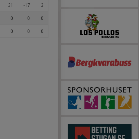
31
-17
3
0
0
0
0
0
0