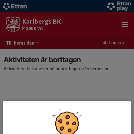
Karlbergs BK
P 2009 Vit
Logga in
Till hemsidan
Aktiviteten är borttagen
Aktiviteten du försöker nå är borttagen från hemsidan.