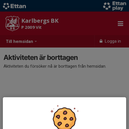
Karlbergs BK
P 2009 Vit
Logga in
Till hemsidan
Aktiviteten är borttagen
Aktiviteten du försöker nå är borttagen från hemsidan.