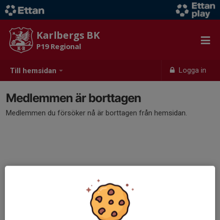
Karlbergs BK
P19 Regional
Logga in
Till hemsidan
Medlemmen är borttagen
Medlemmen du försöker nå är borttagen från hemsidan.